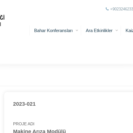
+902324623
Bahar Konferansları
Ara Etkinlikler
Kai
2023-021
PROJE ADI
Makine Arıza Modülü