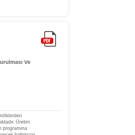
urulması Ve
niliklerden
ktadır. Üretim
on programına
enecek hattımızın