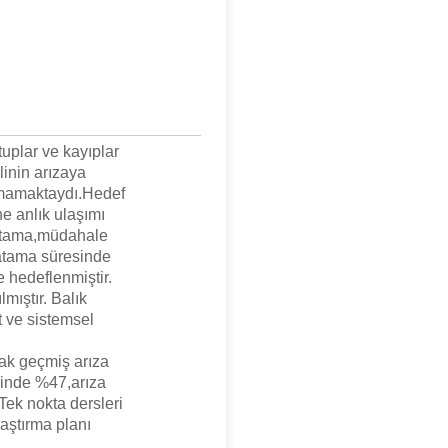
tuplar ve kayıplar
inin arızaya
amamaktaydı.Hedef
e anlık ulaşımı
,atama,müdahale
 atama süresinde
 hedeflenmiştir.
mıştır. Balık
t ve sistemsel
rak geçmiş arıza
sinde %47,arıza
Tek nokta dersleri
laştırma planı