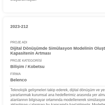
2023-212
PROJE ADI
Dijital Dönüşümde Simülasyon Modelinin Oluşt
Kapasitenin Artması
PROJE KATEGORİSİ
Bilişim / Kobetsu
FİRMA
Belenco
Teknolojik gelişmeleri takip ederek, dijital dönüşüm ve ye
yararlanmak kurumsal ana hedeflerimiz arasında yer alma
alanlarının bilgisayar ortamında modellenerek simülasy
aktarılması çalışması bu kapsamda başlatılmıştır. Modell