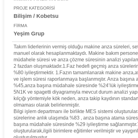
PROJE KATEGORİSİ
Bilişim / Kobetsu
FİRMA
Yeşim Grup
Takım liderlerinin vermiş olduğu makine arıza süreleri, se
manuel olarak hesaplanmaktaydı. Makine bakım personel
müdahele süresi ve arıza çözme süresinin analizi yapıl
2 fazdan oluşmaktadır.1.Faz hedefi geçmiş arıza sürelerin
%80 iyileştirmektir. 1.Fazın tamamlanarak makine arıza
ve işlem süresi raporlanmaya başlanmıştır. Arıza başına
%45,arıza başına müdahale süresinde %24’lük iyileştirme
5N1K ve spagetti diyagramıyla mevcut durum analizi yapıl
kılçığı yöntemiyle kök neden, arıza takip kaydının standar
olmaması olarak belirlenmiştir.
Bilgi işlem departmanı ile birlikte MES sistemi oluşturula
sürelerine anlık ulaşımda %83 , arıza başına atama süre
başına müdahale süresinde %29 iyileştirme sağlanmıştır.
oluşturularak,ilgili birimlere eğitimler verilmiştir ve yaygın
oluşturulmuştur.