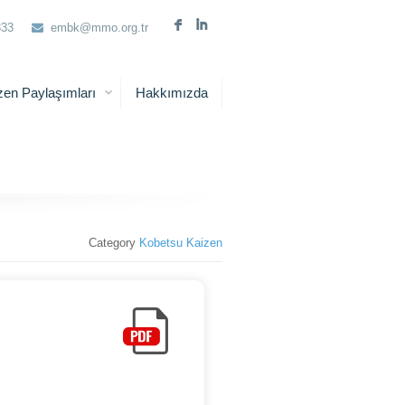
F
I
333
embk@mmo.org.tr
zen Paylaşımları
Hakkımızda
Category
Kobetsu Kaizen