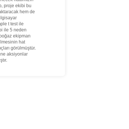
, proje ekibi bu
 aktaracak hem de
ilgisayar
e t test ile
bi ile 5 neden
arboğaz ekipman
lmesinin hat
çları görülmüştür.
ne aksiyonlar
tır.