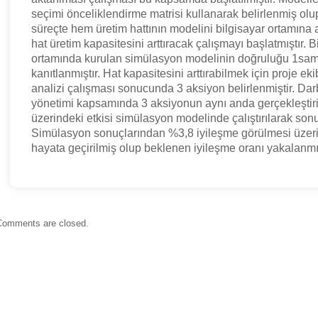
seçimi önceliklendirme matrisi kullanarak belirlenmiş olup
süreçte hem üretim hattının modelini bilgisayar ortamına
hat üretim kapasitesini arttıracak çalışmayı başlatmıştır. B
ortamında kurulan simülasyon modelinin doğruluğu 1sampl
kanıtlanmıştır. Hat kapasitesini arttırabilmek için proje eki
analizi çalışması sonucunda 3 aksiyon belirlenmiştir. D
yönetimi kapsamında 3 aksiyonun aynı anda gerçekleştiri
üzerindeki etkisi simülasyon modelinde çalıştırılarak sonu
Simülasyon sonuçlarından %3,8 iyileşme görülmesi üzeri
hayata geçirilmiş olup beklenen iyileşme oranı yakalanmış
Comments are closed.