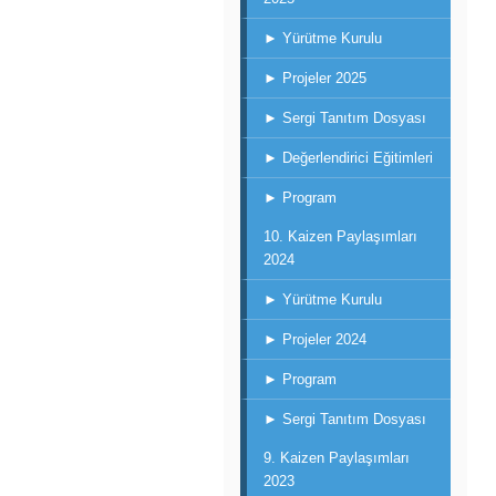
► Yürütme Kurulu
► Projeler 2025
► Sergi Tanıtım Dosyası
► Değerlendirici Eğitimleri
► Program
10. Kaizen Paylaşımları
2024
► Yürütme Kurulu
► Projeler 2024
► Program
► Sergi Tanıtım Dosyası
9. Kaizen Paylaşımları
2023