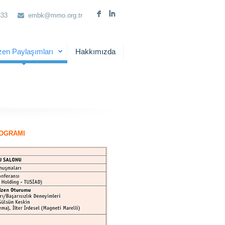
F
I
333
embk@mmo.org.tr
zen Paylaşımları
Hakkımızda
ROGRAMI